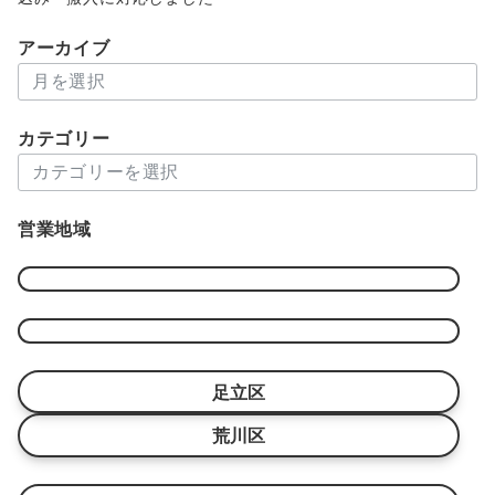
アーカイブ
ア
ー
カ
カテゴリー
イ
カ
ブ
テ
ゴ
営業地域
リ
ー
足立区
荒川区