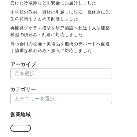
受けた冷蔵庫などを安全にお届けしました
中学校の教材・資材の引越しに対応｜夏休みに先
生の荷物をまとめて配送しました
再開発ジオラマ模型を研究施設へ配送｜大型建築
模型の積込み・配送に対応しました
展示会用の絵画・美術品を船橋のデパートへ配送
｜慎重な積み込み・搬入に対応しました
アーカイブ
ア
ー
カ
カテゴリー
イ
カ
ブ
テ
ゴ
営業地域
リ
ー