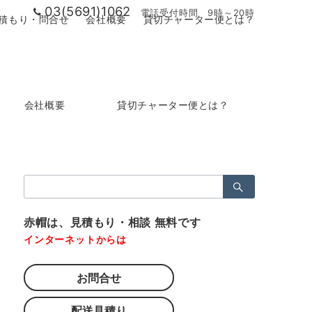
03(5691)1062
電話受付時間 9時～20時
積もり・問合せ
会社概要
貸切チャーター便とは？
会社概要
貸切チャーター便とは？
検
索：
赤帽は、見積もり・相談 無料です
インターネットからは
お問合せ
配送見積り