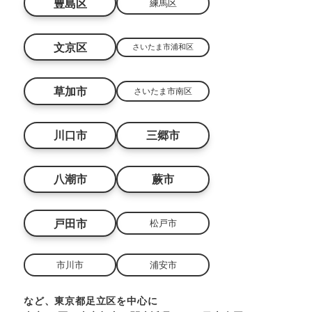
豊島区
練馬区
文京区
さいたま市浦和区
草加市
さいたま市南区
川口市
三郷市
八潮市
蕨市
戸田市
松戸市
市川市
浦安市
など、東京都足立区を中心に