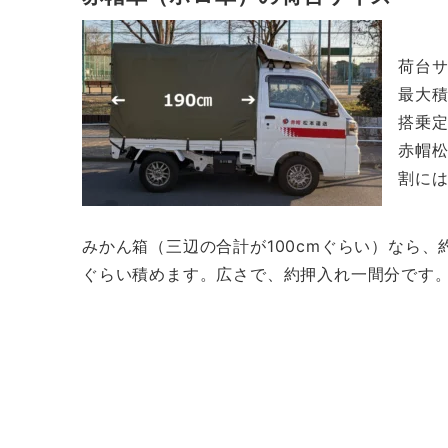
荷台サ
最大
搭
赤帽
割に
みかん箱（三辺の合計が100cmぐらい）なら、約
ぐらい積めます。広さで、約押入れ一間分です