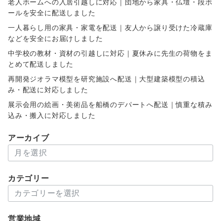
老人ホームへの入居引越しに対応｜団地から家具・仏壇・段ボ
ールを安全に配送しました
一人暮らし用の家具・家電を配送｜友人から譲り受けた冷蔵庫
などを安全にお届けしました
中学校の教材・資材の引越しに対応｜夏休みに先生の荷物をま
とめて配送しました
再開発ジオラマ模型を研究施設へ配送｜大型建築模型の積込
み・配送に対応しました
展示会用の絵画・美術品を船橋のデパートへ配送｜慎重な積み
込み・搬入に対応しました
アーカイブ
ア
ー
カ
カテゴリー
イ
カ
ブ
テ
ゴ
営業地域