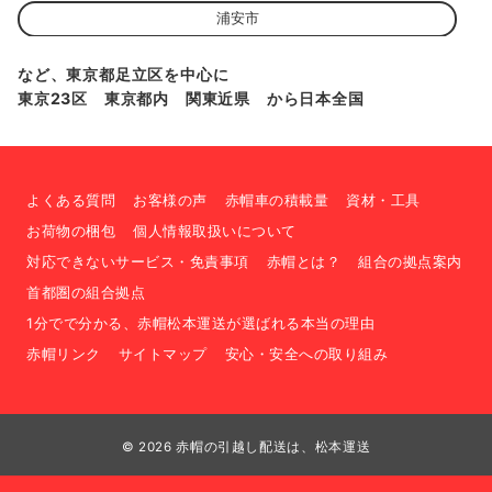
浦安市
など、東京都足立区を中心に
東京23区 東京都内 関東近県 から日本全国
よくある質問
お客様の声
赤帽車の積載量
資材・工具
お荷物の梱包
個人情報取扱いについて
対応できないサービス・免責事項
赤帽とは？
組合の拠点案内
首都圏の組合拠点
1分でで分かる、赤帽松本運送が選ばれる本当の理由
赤帽リンク
サイトマップ
安心・安全への取り組み
© 2026
赤帽の引越し配送は、松本運送