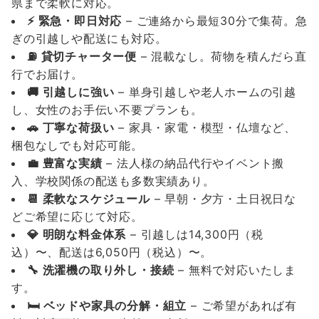
県まで柔軟に対応。
⚡️ 緊急・即日対応
– ご連絡から最短30分で集荷。急
ぎの引越しや配送にも対応。
⛽️ 貸切チャーター便
– 混載なし。荷物を積んだら直
行でお届け。
🚚 引越しに強い
– 単身引越しや老人ホームの引越
し、女性のお手伝い不要プランも。
🚗 丁寧な荷扱い
– 家具・家電・模型・仏壇など、
梱包なしでも対応可能。
💼 豊富な実績
– 法人様の納品代行やイベント搬
入、学校関係の配送も多数実績あり。
📆 柔軟なスケジュール
– 早朝・夕方・土日祝日な
どご希望に応じて対応。
💎 明朗な料金体系
– 引越しは14,300円（税
込）〜、配送は6,050円（税込）〜。
🔧 洗濯機の取り外し・接続
– 無料で対応いたしま
す。
🛏️ ベッドや家具の分解・組立
– ご希望があれば有