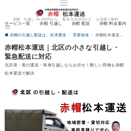
赤帽 引越し 14,300円から、 配送 6,050円から お見積り無料
サービス一覧
赤帽 引越し
赤帽 配送
赤帽 料金案内
赤帽の引越し配送は、松本運送
営業地域
赤帽松本運送｜北区の小さな引越し・緊急配送に対応
赤帽松本運送｜北区の小さな引越し・
緊急配送に対応
北区発・着の運送・単身引越しならお任せ！難しい荷物も赤帽
松本運送で解決