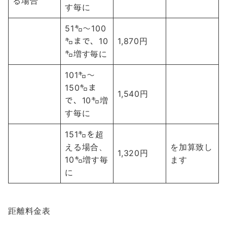
る場合
す毎に
51㌔～100
㌔まで、10
1,870円
㌔増す毎に
101㌔～
150㌔ま
1,540円
で、10㌔増
す毎に
151㌔を超
える場合、
を加算致し
1,320円
10㌔増す毎
ます
に
距離料金表