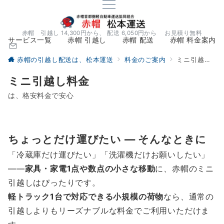
赤帽 引越し 14,300円から、 配送 6,050円から お見積り無料
サービス一覧
赤帽 引越し
赤帽 配送
赤帽 料金案内
赤帽の引越し配送は、松本運送
料金のご案内
ミニ引越し料金
ミニ引越し料金
は、格安料金で安心
ちょっとだけ運びたい ― そんなときに
「冷蔵庫だけ運びたい」「洗濯機だけお願いしたい」
——
家具・家電1点や数点の小さな移動
に、赤帽のミニ
引越しはぴったりです。
軽トラック1台で対応できる小規模の荷物
なら、通常の
引越しよりもリーズナブルな料金でご利用いただけま