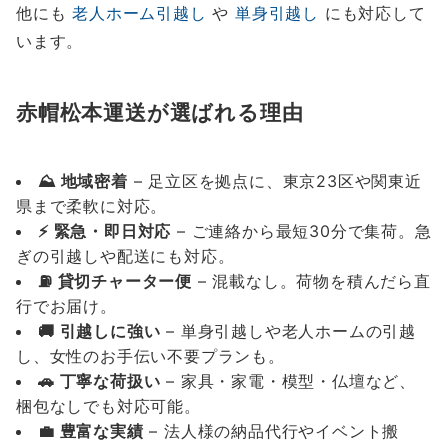
他にも
老人ホーム引越し
や
単身引越し
にも対応して
います。
赤帽松本運送が選ばれる理由
⛰️ 地域密着
– 足立区を拠点に、東京23区や関東近
県まで柔軟に対応。
⚡️ 緊急・即日対応
– ご連絡から最短30分で集荷。急
ぎの引越しや配送にも対応。
⛽️ 貸切チャーター便
– 混載なし。荷物を積んだら直
行でお届け。
🚚 引越しに強い
– 単身引越しや老人ホームの引越
し、女性のお手伝い不要プランも。
🚗 丁寧な荷扱い
– 家具・家電・模型・仏壇など、
梱包なしでも対応可能。
💼 豊富な実績
– 法人様の納品代行やイベント搬