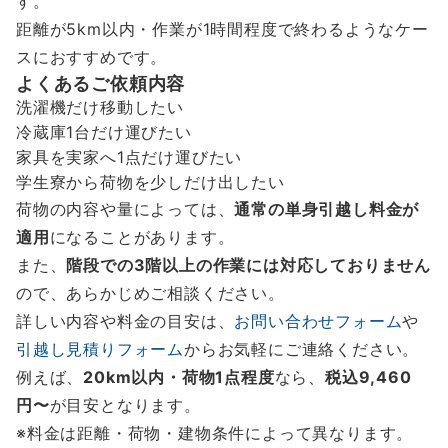
す。
距離が5km以内・作業が1時間程度で終わるようなケー
スにおすすめです。
よくあるご依頼内容
洗濯機だけ移動したい
冷蔵庫1台だけ運びたい
家具を実家へ1点だけ運びたい
学生寮から荷物を少しだけ出したい
荷物の内容や量によっては、
通常の単身引越し料金が
適用
になることがあります。
また、
階段での3階以上の作業には対応しておりません
ので、あらかじめご相談ください。
詳しい内容や料金の目安は、
お問い合わせフォーム
や
引越し見積りフォーム
からお気軽にご連絡ください。
例えば、
20km以内・荷物1点程度
なら、
税込9,460
円〜
が目安となります。
※料金は距離・荷物・建物条件によって異なります。