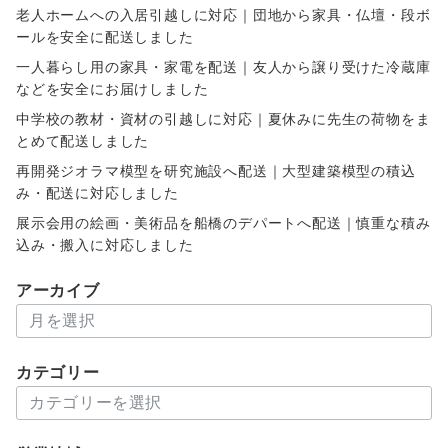
老人ホームへの入居引越しに対応｜団地から家具・仏壇・段ボ
ールを安全に配送しました
一人暮らし用の家具・家電を配送｜友人から譲り受けた冷蔵庫
などを安全にお届けしました
中学校の教材・資材の引越しに対応｜夏休みに先生の荷物をま
とめて配送しました
再開発ジオラマ模型を研究施設へ配送｜大型建築模型の積込
み・配送に対応しました
展示会用の絵画・美術品を船橋のデパートへ配送｜慎重な積み
込み・搬入に対応しました
アーカイブ
ア
ー
カ
カテゴリー
イ
カ
ブ
テ
ゴ