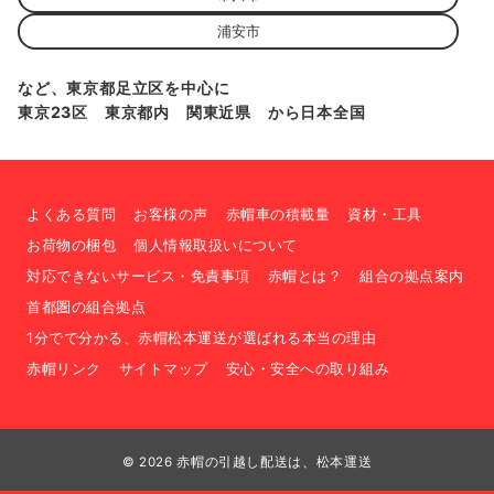
浦安市
など、東京都足立区を中心に
東京23区 東京都内 関東近県 から日本全国
よくある質問
お客様の声
赤帽車の積載量
資材・工具
お荷物の梱包
個人情報取扱いについて
対応できないサービス・免責事項
赤帽とは？
組合の拠点案内
首都圏の組合拠点
1分でで分かる、赤帽松本運送が選ばれる本当の理由
赤帽リンク
サイトマップ
安心・安全への取り組み
© 2026
赤帽の引越し配送は、松本運送