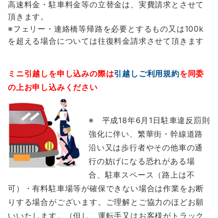
高速料金・駐車料金等の立替金は、実費請求とさせて
頂きます。
※フェリー・連絡橋等帰路を必要とするもの又は100k
を超える場合については往復料金請求させて頂きます
ミニ引越しを申し込みの際は
引越しご利用規約
を同委
の上お申し込みください
※ 平成18年6月1日駐車違反罰則
強化に伴い、繁華街・幹線道路
沿い又は歩行者やその他車の通
行の妨げになる恐れがある場
合、駐車スペース（路上は不
可）・有料駐車場等が確保できない場合は作業をお断
りする場合がございます。ご理解とご協力のほどお願
いいたします。（但し、運転手又はお客様がトラック