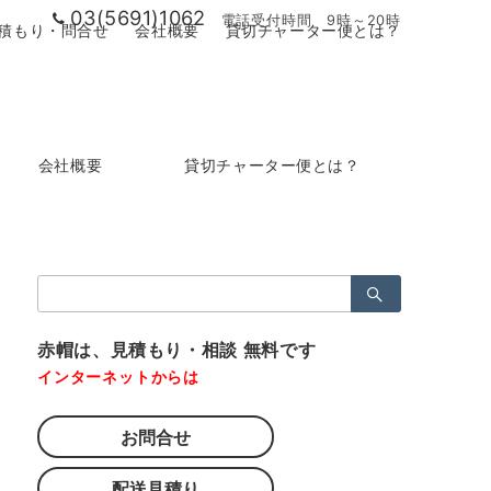
03(5691)1062
電話受付時間 9時～20時
積もり・問合せ
会社概要
貸切チャーター便とは？
会社概要
貸切チャーター便とは？
検
索：
赤帽は、見積もり・相談 無料です
インターネットからは
お問合せ
配送見積り