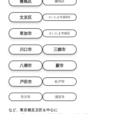
豊島区
練馬区
文京区
さいたま市浦和区
草加市
さいたま市南区
川口市
三郷市
八潮市
蕨市
戸田市
松戸市
市川市
浦安市
など、東京都足立区を中心に