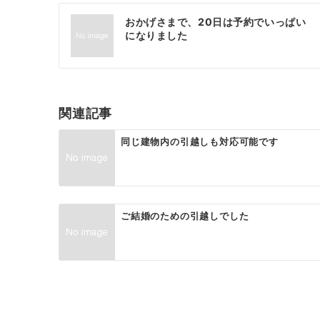
投
おかげさまで、20日は予約でいっぱい
稿
になりました
ナ
ビ
ゲ
関連記事
ー
同じ建物内の引越しも対応可能です
シ
ョ
ン
ご結婚のための引越しでした