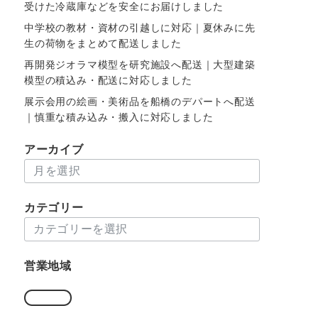
受けた冷蔵庫などを安全にお届けしました
中学校の教材・資材の引越しに対応｜夏休みに先
生の荷物をまとめて配送しました
再開発ジオラマ模型を研究施設へ配送｜大型建築
模型の積込み・配送に対応しました
展示会用の絵画・美術品を船橋のデパートへ配送
｜慎重な積み込み・搬入に対応しました
アーカイブ
ア
ー
カ
カテゴリー
イ
カ
ブ
テ
ゴ
営業地域
リ
ー