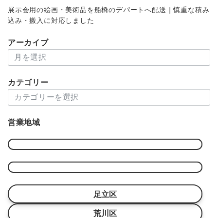
展示会用の絵画・美術品を船橋のデパートへ配送｜慎重な積み
込み・搬入に対応しました
アーカイブ
ア
ー
カ
カテゴリー
イ
カ
ブ
テ
ゴ
営業地域
リ
ー
足立区
荒川区