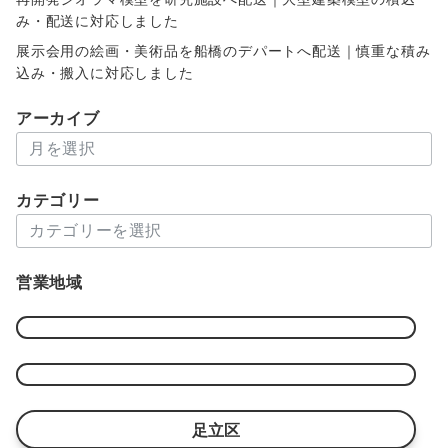
み・配送に対応しました
展示会用の絵画・美術品を船橋のデパートへ配送｜慎重な積み
込み・搬入に対応しました
アーカイブ
ア
ー
カ
カテゴリー
イ
カ
ブ
テ
ゴ
営業地域
リ
ー
足立区