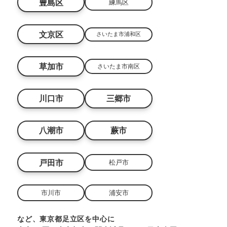
豊島区
練馬区
文京区
さいたま市浦和区
草加市
さいたま市南区
川口市
三郷市
八潮市
蕨市
戸田市
松戸市
市川市
浦安市
など、東京都足立区を中心に