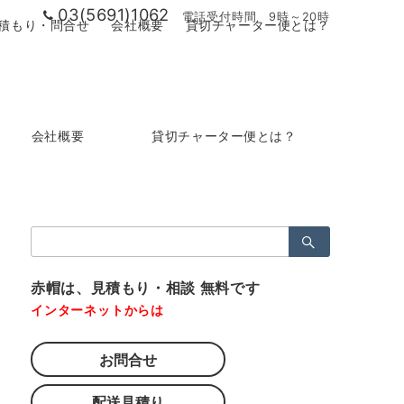
03(5691)1062
電話受付時間 9時～20時
積もり・問合せ
会社概要
貸切チャーター便とは？
会社概要
貸切チャーター便とは？
検
索：
赤帽は、見積もり・相談 無料です
インターネットからは
お問合せ
配送見積り