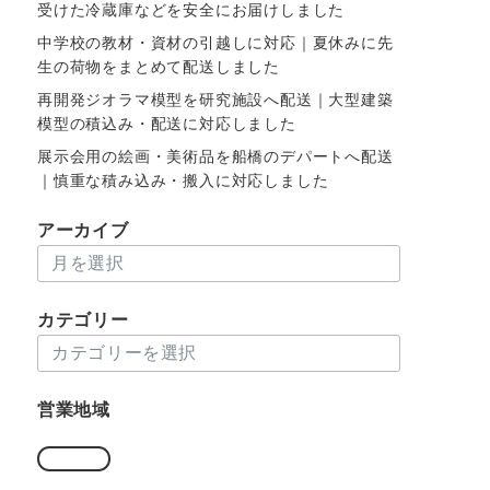
受けた冷蔵庫などを安全にお届けしました
中学校の教材・資材の引越しに対応｜夏休みに先
生の荷物をまとめて配送しました
再開発ジオラマ模型を研究施設へ配送｜大型建築
模型の積込み・配送に対応しました
展示会用の絵画・美術品を船橋のデパートへ配送
｜慎重な積み込み・搬入に対応しました
アーカイブ
ア
ー
カ
カテゴリー
イ
カ
ブ
テ
ゴ
営業地域
リ
ー