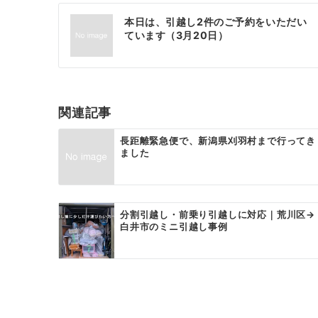
投
本日は、引越し2件のご予約をいただい
稿
ています（3月20日）
ナ
ビ
ゲ
関連記事
ー
長距離緊急便で、新潟県刈羽村まで行ってき
ました
シ
ョ
ン
分割引越し・前乗り引越しに対応｜荒川区→
白井市のミニ引越し事例