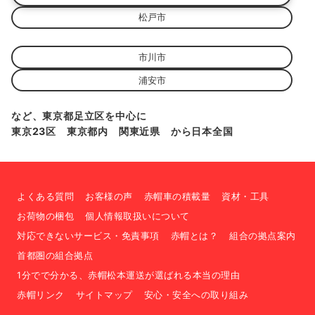
松戸市
市川市
浦安市
など、東京都足立区を中心に
東京23区 東京都内 関東近県 から日本全国
よくある質問
お客様の声
赤帽車の積載量
資材・工具
お荷物の梱包
個人情報取扱いについて
対応できないサービス・免責事項
赤帽とは？
組合の拠点案内
首都圏の組合拠点
1分でで分かる、赤帽松本運送が選ばれる本当の理由
赤帽リンク
サイトマップ
安心・安全への取り組み