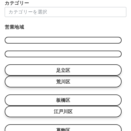
カテゴリー
イ
カ
ブ
テ
ゴ
営業地域
リ
ー
足立区
荒川区
板橋区
江戸川区
葛飾区