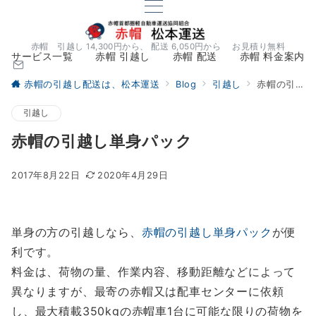
赤帽 引越し 14,300円から、 配送 6,050円から お見積り無料
サービス一覧
赤帽 引越し
赤帽 配送
赤帽 料金案内
赤帽の引越し配送は、松本運送
Blog
引越し
赤帽の引越し単身パック
引越し
赤帽の引越し単身パック
2017年8月22日
2020年4月29日
単身の方の引越しなら、
赤帽の引越し単身パック
が便
利です。
料金は、荷物の量、作業内容、移動距離などによって
異なりますが、最寄の赤帽又は配車センターに依頼
し、最大積載350kgの赤帽車1台に可能な限りの荷物を