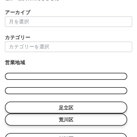
アーカイブ
ア
ー
カ
カテゴリー
イ
カ
ブ
テ
ゴ
営業地域
リ
ー
足立区
荒川区