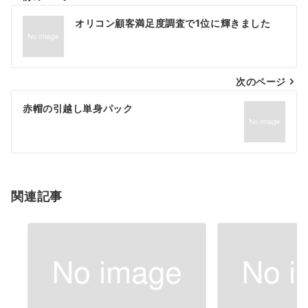
投
オリコン顧客満足度調査で1位に輝きました
稿
ナ
次のページ
ビ
ゲ
赤帽の引越し単身パック
ー
シ
ョ
関連記事
ン