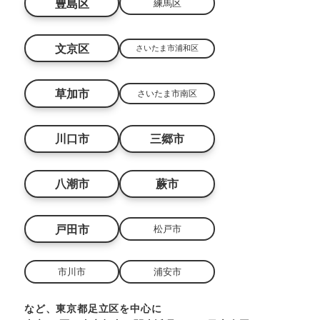
豊島区
練馬区
文京区
さいたま市浦和区
草加市
さいたま市南区
川口市
三郷市
八潮市
蕨市
戸田市
松戸市
市川市
浦安市
など、東京都足立区を中心に