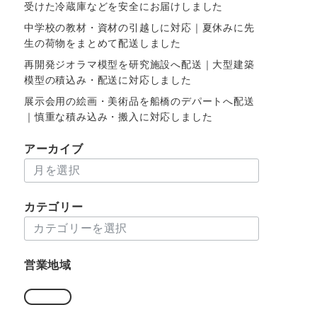
受けた冷蔵庫などを安全にお届けしました
中学校の教材・資材の引越しに対応｜夏休みに先
生の荷物をまとめて配送しました
再開発ジオラマ模型を研究施設へ配送｜大型建築
模型の積込み・配送に対応しました
展示会用の絵画・美術品を船橋のデパートへ配送
｜慎重な積み込み・搬入に対応しました
アーカイブ
ア
ー
カ
カテゴリー
イ
カ
ブ
テ
ゴ
営業地域
リ
ー