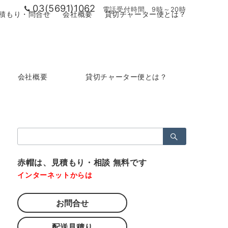
03(5691)1062
電話受付時間 9時～20時
積もり・問合せ
会社概要
貸切チャーター便とは？
会社概要
貸切チャーター便とは？
検
索：
赤帽は、見積もり・相談 無料です
インターネットからは
お問合せ
配送見積り