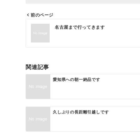
前のページ
投
名古屋まで行ってきます
稿
ナ
ビ
ゲ
関連記事
ー
愛知県への朝一納品です
シ
ョ
ン
久しぶりの長距離引越しです