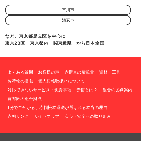
市川市
浦安市
など、東京都足立区を中心に
東京23区 東京都内 関東近県 から日本全国
よくある質問
お客様の声
赤帽車の積載量
資材・工具
お荷物の梱包
個人情報取扱いについて
対応できないサービス・免責事項
赤帽とは？
組合の拠点案内
首都圏の組合拠点
1分でで分かる、赤帽松本運送が選ばれる本当の理由
赤帽リンク
サイトマップ
安心・安全への取り組み