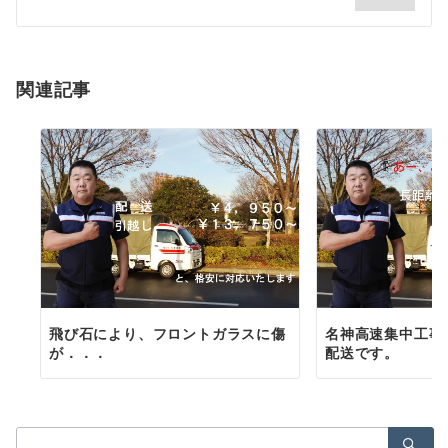
シ
ョ
関連記事
ン
飛び石により、フロントガラスに傷
名神高速集中工事
が．．．
配送です。
検