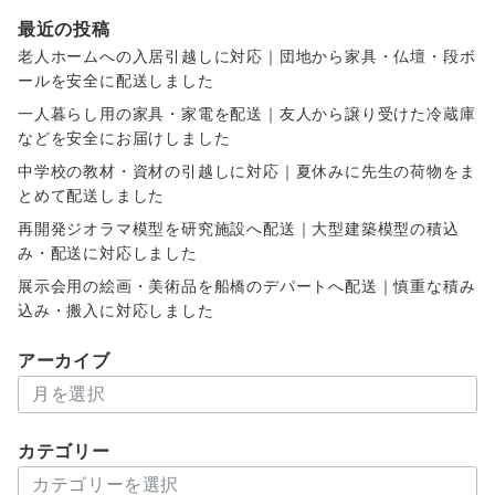
最近の投稿
老人ホームへの入居引越しに対応｜団地から家具・仏壇・段ボ
ールを安全に配送しました
一人暮らし用の家具・家電を配送｜友人から譲り受けた冷蔵庫
などを安全にお届けしました
中学校の教材・資材の引越しに対応｜夏休みに先生の荷物をま
とめて配送しました
再開発ジオラマ模型を研究施設へ配送｜大型建築模型の積込
み・配送に対応しました
展示会用の絵画・美術品を船橋のデパートへ配送｜慎重な積み
込み・搬入に対応しました
アーカイブ
ア
ー
カ
カテゴリー
イ
カ
ブ