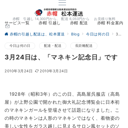
赤帽 引越し 14,300円から、 配送 6,050円から お見積り無料
サービス一覧
赤帽 引越し
赤帽 配送
赤帽 料金案内
赤帽の引越し配送は、松本運送
Blog
今日は何の日
3月24日は、「マネキン記念日」です
今日は何の日
配達・配送
長距離配送
3月24日は、「マネキン記念日」です
2010年3月24日
2010年3月24日
1928年（昭和3年）のこの日、高島屋呉服店（高島
屋）が上野公園で開かれた御大礼記念博覧会に日本初
のマネキンガールを登場させて話題になりました。こ
の時のマネキンは人形のマネキンではなく、着物姿の
美しい女性をガラス越しに見えるサロン風セットのソ