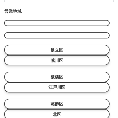
テ
ゴ
営業地域
リ
ー
足立区
荒川区
板橋区
江戸川区
葛飾区
北区