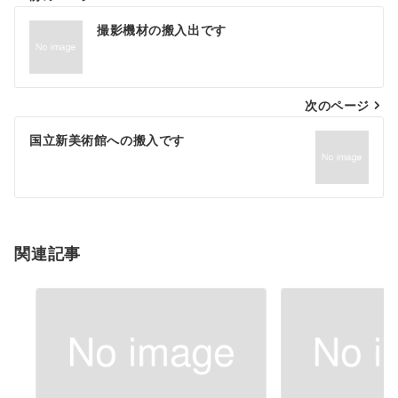
投
撮影機材の搬入出です
稿
ナ
次のページ
ビ
ゲ
国立新美術館への搬入です
ー
シ
ョ
関連記事
ン