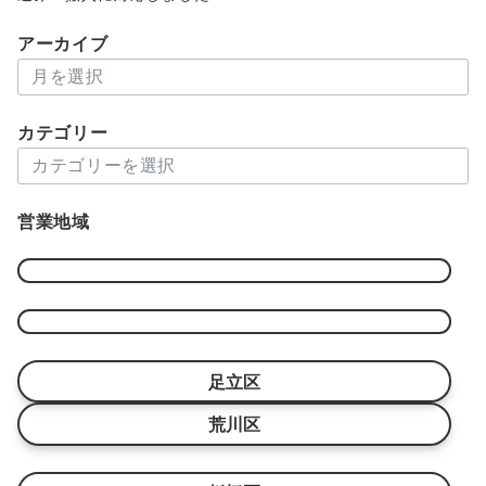
アーカイブ
ア
ー
カ
カテゴリー
イ
カ
ブ
テ
ゴ
営業地域
リ
ー
足立区
荒川区