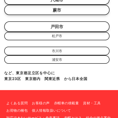
蕨市
戸田市
松戸市
市川市
浦安市
など、東京都足立区を中心に
東京23区 東京都内 関東近県 から日本全国
よくある質問
お客様の声
赤帽車の積載量
資材・工具
お荷物の梱包
個人情報取扱いについて
対応できないサービス・免責事項
赤帽とは？
組合の拠点案内