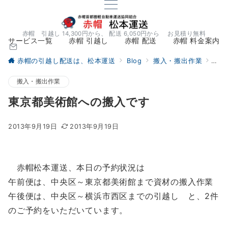
赤帽 引越し 14,300円から、 配送 6,050円から お見積り無料
サービス一覧
赤帽 引越し
赤帽 配送
赤帽 料金案内
赤帽の引越し配送は、松本運送
Blog
搬入・搬出作業
東京
搬入・搬出作業
東京都美術館への搬入です
2013年9月19日
2013年9月19日
赤帽松本運送、本日の予約状況は
午前便は、中央区～東京都美術館まで資材の搬入作業
午後便は、中央区～横浜市西区までの引越し と、2件
のご予約をいただいています。