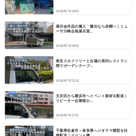
2026年7月29日
搬入・搬出作業
展示会作品の搬入・搬出なら赤帽へ｜ミュ
ーザ川崎企画展示室...
2026年7月26日
家具家電の配送
東京スカイツリーと台場の系列レストラン
間でガーデンテーブ...
2026年7月22日
搬入・搬出作業
文京区から横浜市へイベント資材を配送｜
リピーター企業様か...
2026年7月21日
建築模型の配送
千葉県佐倉市～奈良県へジオラマ模型を往
復配送｜イベント搬...