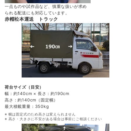
一点ものや試作品など、慎重な扱いが求め
られる配送にも対応しています。
赤帽松本運送 トラック
荷台サイズ（目安）
幅：約140cm × 長さ：約190cm
高さ：約140cm（固定幌）
最大積載重量：350kg
※ 幌は固定式のため高さは変えられません
※ 高さ・大きさに不安がある場合は事前にご相談ください