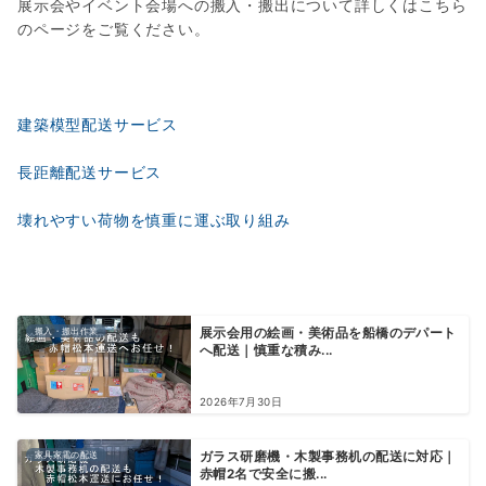
展示会やイベント会場への搬入・搬出について詳しくはこちら
のページをご覧ください。
建築模型配送サービス
長距離配送サービス
壊れやすい荷物を慎重に運ぶ取り組み
搬入・搬出作業
展示会用の絵画・美術品を船橋のデパート
へ配送｜慎重な積み...
2026年7月30日
家具家電の配送
ガラス研磨機・木製事務机の配送に対応｜
赤帽2名で安全に搬...