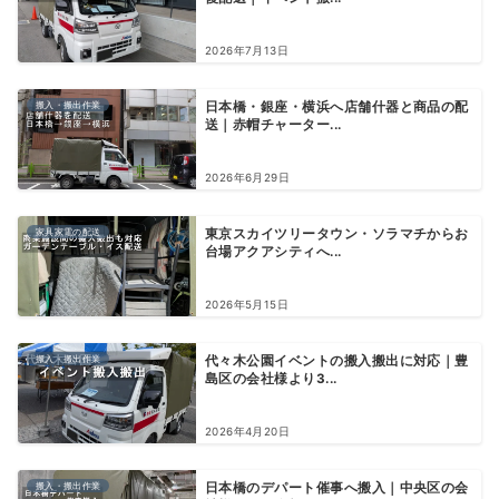
2026年7月13日
搬入・搬出作業
日本橋・銀座・横浜へ店舗什器と商品の配
送｜赤帽チャーター...
2026年6月29日
家具家電の配送
東京スカイツリータウン・ソラマチからお
台場アクアシティへ...
2026年5月15日
搬入・搬出作業
代々木公園イベントの搬入搬出に対応｜豊
島区の会社様より3...
2026年4月20日
搬入・搬出作業
日本橋のデパート催事へ搬入｜中央区の会