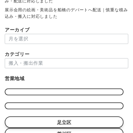
み・配送に対応しました
展示会用の絵画・美術品を船橋のデパートへ配送｜慎重な積み
込み・搬入に対応しました
アーカイブ
ア
ー
カ
カテゴリー
イ
カ
ブ
テ
ゴ
営業地域
リ
ー
足立区