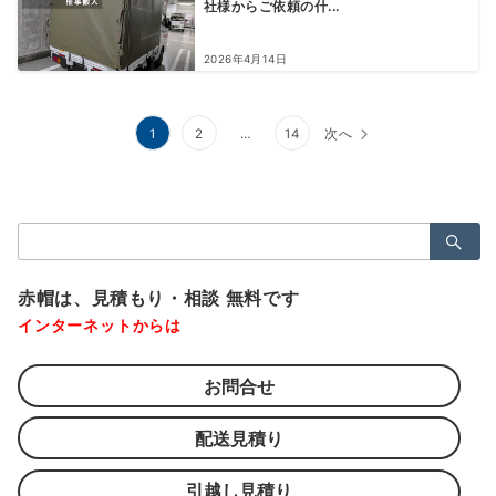
社様からご依頼の什...
2026年4月14日
投
1
2
…
14
次へ
稿
の
検
ペ
索：
ー
赤帽は、見積もり・相談 無料です
ジ
インターネットからは
送
お問合せ
り
配送見積り
引越し見積り