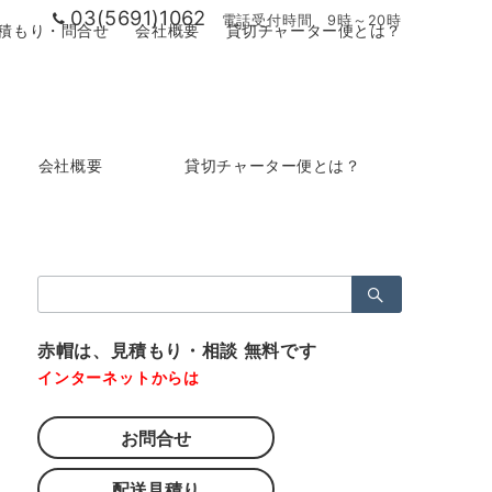
03(5691)1062
電話受付時間 9時～20時
積もり・問合せ
会社概要
貸切チャーター便とは？
会社概要
貸切チャーター便とは？
検
索：
赤帽は、見積もり・相談 無料です
インターネットからは
お問合せ
配送見積り