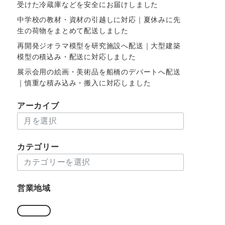
受けた冷蔵庫などを安全にお届けしました
中学校の教材・資材の引越しに対応｜夏休みに先
生の荷物をまとめて配送しました
再開発ジオラマ模型を研究施設へ配送｜大型建築
模型の積込み・配送に対応しました
展示会用の絵画・美術品を船橋のデパートへ配送
｜慎重な積み込み・搬入に対応しました
アーカイブ
ア
ー
カ
カテゴリー
イ
カ
ブ
テ
ゴ
営業地域
リ
ー