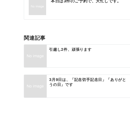
本日は3件のご予約で、大忙しです。
稿
ナ
ビ
ゲ
関連記事
ー
引越し2件、頑張ります
シ
ョ
ン
3月9日は、「記念切手記念日」「ありがと
うの日」です