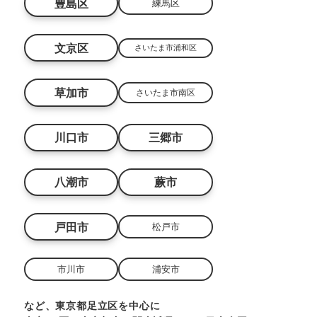
豊島区
練馬区
文京区
さいたま市浦和区
草加市
さいたま市南区
川口市
三郷市
八潮市
蕨市
戸田市
松戸市
市川市
浦安市
など、東京都足立区を中心に