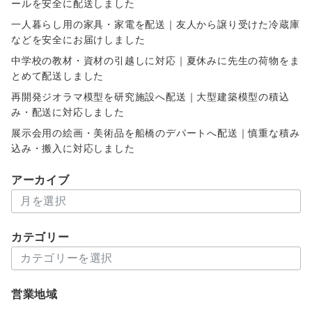
ールを安全に配送しました
一人暮らし用の家具・家電を配送｜友人から譲り受けた冷蔵庫
などを安全にお届けしました
中学校の教材・資材の引越しに対応｜夏休みに先生の荷物をま
とめて配送しました
再開発ジオラマ模型を研究施設へ配送｜大型建築模型の積込
み・配送に対応しました
展示会用の絵画・美術品を船橋のデパートへ配送｜慎重な積み
込み・搬入に対応しました
アーカイブ
ア
ー
カ
カテゴリー
イ
カ
ブ
テ
ゴ
営業地域
リ