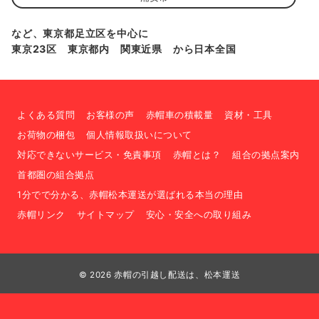
など、東京都足立区を中心に
東京23区 東京都内 関東近県 から日本全国
よくある質問
お客様の声
赤帽車の積載量
資材・工具
お荷物の梱包
個人情報取扱いについて
対応できないサービス・免責事項
赤帽とは？
組合の拠点案内
首都圏の組合拠点
1分でで分かる、赤帽松本運送が選ばれる本当の理由
赤帽リンク
サイトマップ
安心・安全への取り組み
© 2026
赤帽の引越し配送は、松本運送