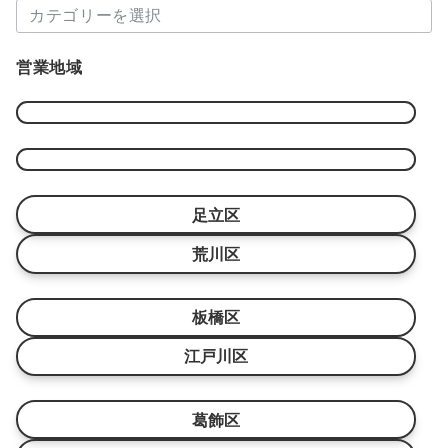
カ
ブ
テ
ゴ
営業地域
リ
ー
足立区
荒川区
板橋区
江戸川区
葛飾区