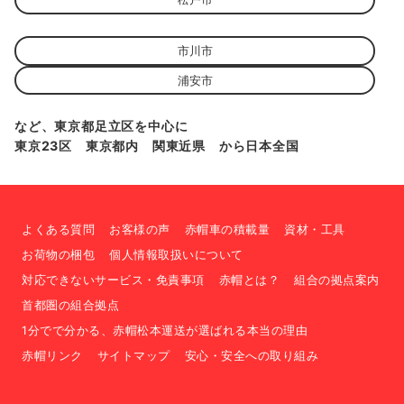
市川市
浦安市
など、東京都足立区を中心に
東京23区 東京都内 関東近県 から日本全国
よくある質問
お客様の声
赤帽車の積載量
資材・工具
お荷物の梱包
個人情報取扱いについて
対応できないサービス・免責事項
赤帽とは？
組合の拠点案内
首都圏の組合拠点
1分でで分かる、赤帽松本運送が選ばれる本当の理由
赤帽リンク
サイトマップ
安心・安全への取り組み