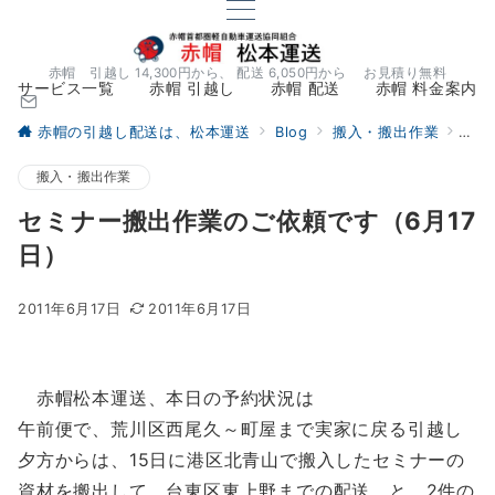
赤帽 引越し 14,300円から、 配送 6,050円から お見積り無料
サービス一覧
赤帽 引越し
赤帽 配送
赤帽 料金案内
赤帽の引越し配送は、松本運送
Blog
搬入・搬出作業
セミ
搬入・搬出作業
セミナー搬出作業のご依頼です（6月17
日）
2011年6月17日
2011年6月17日
赤帽松本運送、本日の予約状況は
午前便で、荒川区西尾久～町屋まで実家に戻る引越し
夕方からは、15日に港区北青山で搬入したセミナーの
資材を搬出して、台東区東上野までの配送 と、2件の