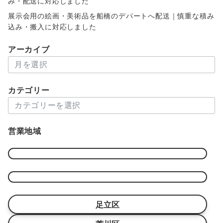
み・配送に対応しました
展示会用の絵画・美術品を船橋のデパートへ配送｜慎重な積み
込み・搬入に対応しました
アーカイブ
ア
ー
カ
カテゴリー
イ
カ
ブ
テ
ゴ
営業地域
リ
ー
足立区