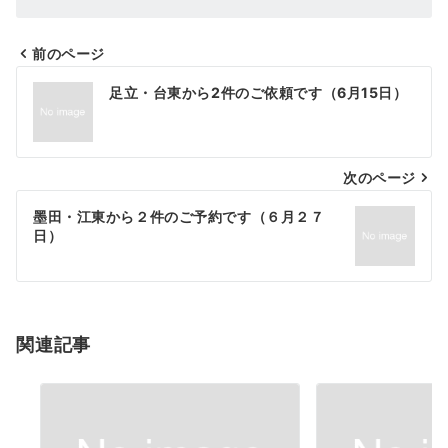
前のページ
投
足立・台東から2件のご依頼です（6月15日）
稿
ナ
次のページ
ビ
ゲ
墨田・江東から２件のご予約です（６月２７
日）
ー
シ
ョ
関連記事
ン