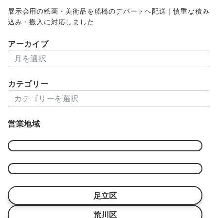
展示会用の絵画・美術品を船橋のデパートへ配送｜慎重な積み
込み・搬入に対応しました
アーカイブ
ア
ー
カ
カテゴリー
イ
カ
ブ
テ
ゴ
営業地域
リ
ー
足立区
荒川区