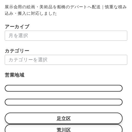
展示会用の絵画・美術品を船橋のデパートへ配送｜慎重な積み
込み・搬入に対応しました
アーカイブ
ア
ー
カ
カテゴリー
イ
カ
ブ
テ
ゴ
営業地域
リ
ー
足立区
荒川区