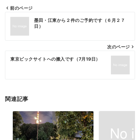
前のページ
投
墨田・江東から２件のご予約です（６月２７
稿
日）
ナ
次のページ
ビ
ゲ
東京ビックサイトへの搬入です（7月19日）
ー
シ
ョ
関連記事
ン