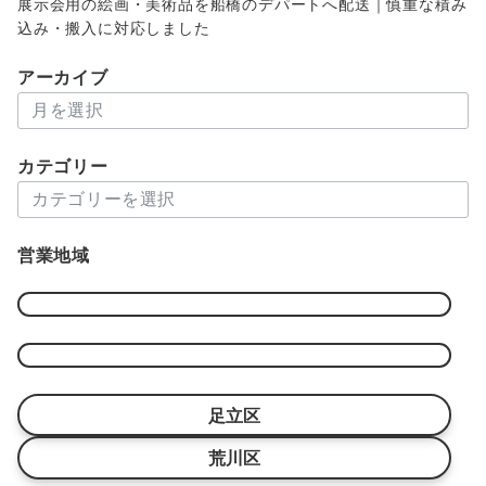
展示会用の絵画・美術品を船橋のデパートへ配送｜慎重な積み
込み・搬入に対応しました
アーカイブ
ア
ー
カ
カテゴリー
イ
カ
ブ
テ
ゴ
営業地域
リ
ー
足立区
荒川区