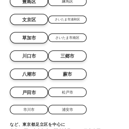
豊島区
練馬区
文京区
さいたま市浦和区
草加市
さいたま市南区
川口市
三郷市
八潮市
蕨市
戸田市
松戸市
市川市
浦安市
など、東京都足立区を中心に