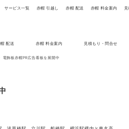
サービス一覧
赤帽 引越し
赤帽 配送
赤帽 料金案内
見
帽 配送
赤帽 料金案内
見積もり・問合せ
電飾板赤帽PR広告看板を展開中
中
駅、浅草橋駅、立川駅、船橋駅、横浜駅構内と東名高