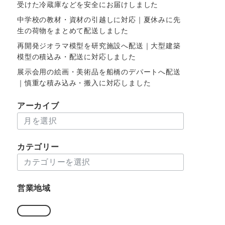
受けた冷蔵庫などを安全にお届けしました
中学校の教材・資材の引越しに対応｜夏休みに先
生の荷物をまとめて配送しました
再開発ジオラマ模型を研究施設へ配送｜大型建築
模型の積込み・配送に対応しました
展示会用の絵画・美術品を船橋のデパートへ配送
｜慎重な積み込み・搬入に対応しました
アーカイブ
ア
ー
カ
カテゴリー
イ
カ
ブ
テ
ゴ
営業地域
リ
ー