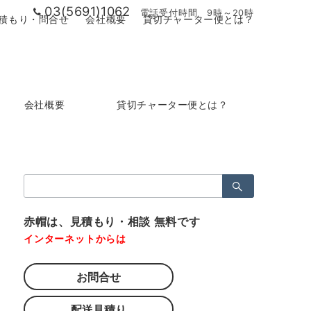
03(5691)1062
電話受付時間 9時～20時
積もり・問合せ
会社概要
貸切チャーター便とは？
会社概要
貸切チャーター便とは？
検
索：
赤帽は、見積もり・相談 無料です
インターネットからは
お問合せ
配送見積り