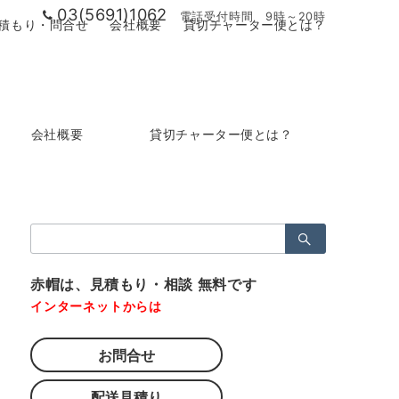
03(5691)1062
電話受付時間 9時～20時
積もり・問合せ
会社概要
貸切チャーター便とは？
会社概要
貸切チャーター便とは？
検
索：
赤帽は、見積もり・相談 無料です
インターネットからは
お問合せ
配送見積り