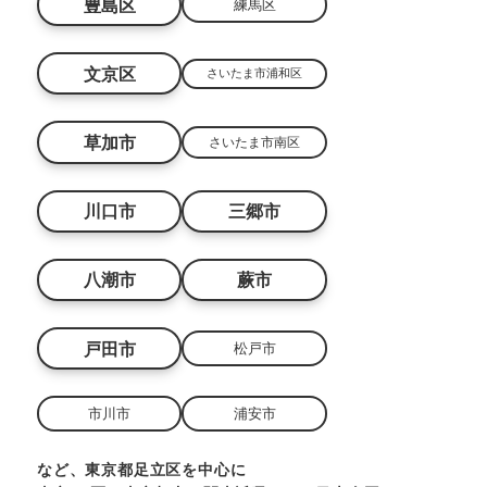
豊島区
練馬区
文京区
さいたま市浦和区
草加市
さいたま市南区
川口市
三郷市
八潮市
蕨市
戸田市
松戸市
市川市
浦安市
など、東京都足立区を中心に