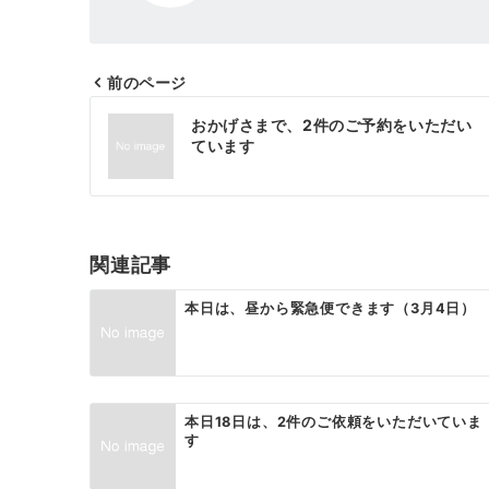
前のページ
投
おかげさまで、2件のご予約をいただい
稿
ています
ナ
ビ
ゲ
関連記事
ー
本日は、昼から緊急便できます（3月4日）
シ
ョ
ン
本日18日は、2件のご依頼をいただいていま
す