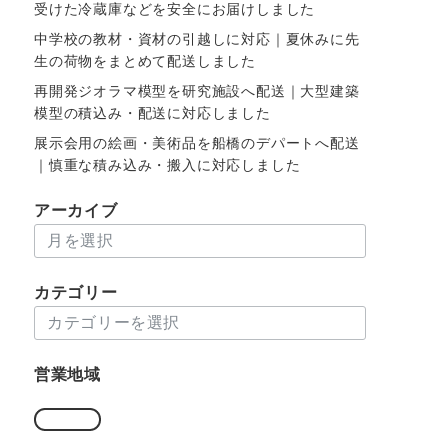
受けた冷蔵庫などを安全にお届けしました
中学校の教材・資材の引越しに対応｜夏休みに先
生の荷物をまとめて配送しました
再開発ジオラマ模型を研究施設へ配送｜大型建築
模型の積込み・配送に対応しました
展示会用の絵画・美術品を船橋のデパートへ配送
｜慎重な積み込み・搬入に対応しました
アーカイブ
ア
ー
カ
カテゴリー
イ
カ
ブ
テ
ゴ
営業地域
リ
ー