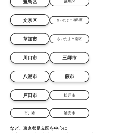
豊島区
練馬区
文京区
さいたま市浦和区
草加市
さいたま市南区
川口市
三郷市
八潮市
蕨市
戸田市
松戸市
市川市
浦安市
など、東京都足立区を中心に