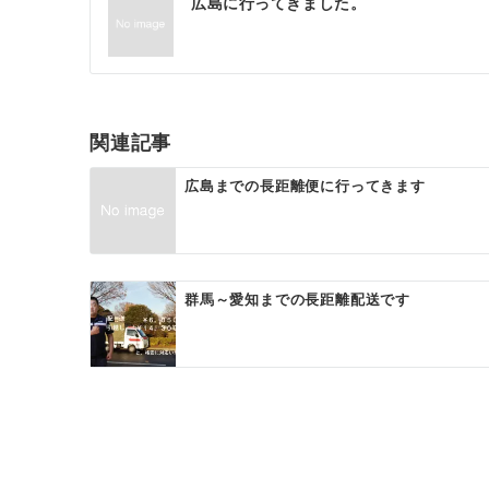
広島に行ってきました。
稿
ナ
ビ
ゲ
関連記事
ー
広島までの長距離便に行ってきます
シ
ョ
ン
群馬～愛知までの長距離配送です