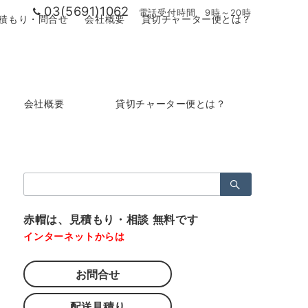
03(5691)1062
電話受付時間 9時～20時
積もり・問合せ
会社概要
貸切チャーター便とは？
会社概要
貸切チャーター便とは？
検
索：
赤帽は、見積もり・相談 無料です
インターネットからは
お問合せ
配送見積り