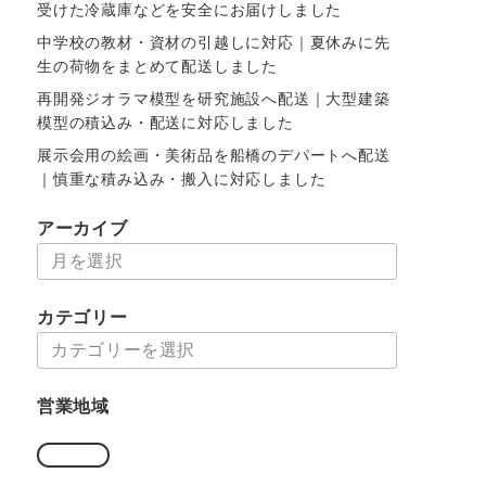
受けた冷蔵庫などを安全にお届けしました
中学校の教材・資材の引越しに対応｜夏休みに先
生の荷物をまとめて配送しました
再開発ジオラマ模型を研究施設へ配送｜大型建築
模型の積込み・配送に対応しました
展示会用の絵画・美術品を船橋のデパートへ配送
｜慎重な積み込み・搬入に対応しました
アーカイブ
ア
ー
カ
カテゴリー
イ
カ
ブ
テ
ゴ
営業地域
リ
ー