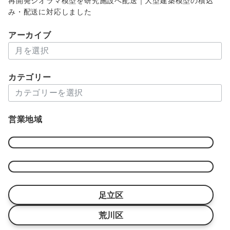
再開発ジオラマ模型を研究施設へ配送｜大型建築模型の積込
み・配送に対応しました
アーカイブ
ア
ー
カ
カテゴリー
イ
カ
ブ
テ
ゴ
営業地域
リ
ー
足立区
荒川区