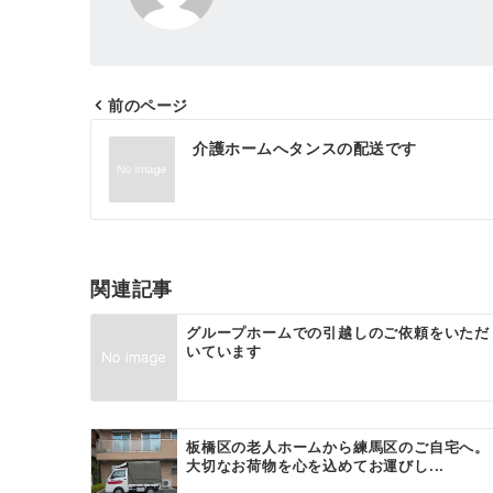
前のページ
投
介護ホームへタンスの配送です
稿
ナ
ビ
ゲ
関連記事
ー
グループホームでの引越しのご依頼をいただ
いています
シ
ョ
ン
板橋区の老人ホームから練馬区のご自宅へ。
大切なお荷物を心を込めてお運びし...