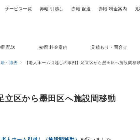
サービス一覧
赤帽 引越し
赤帽 配送
赤帽 料金案内
見
帽 配送
赤帽 料金案内
見積もり・問合せ
入居・退去
【老人ホーム引越しの事例】足立区から墨田区へ施設間移
足立区から墨田区へ施設間移動
、
老人ホーム引越し（施設間移動）
を行いました。