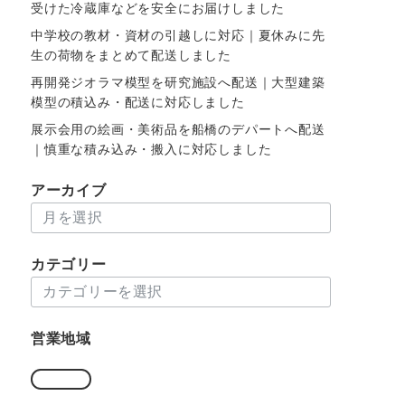
受けた冷蔵庫などを安全にお届けしました
中学校の教材・資材の引越しに対応｜夏休みに先
生の荷物をまとめて配送しました
再開発ジオラマ模型を研究施設へ配送｜大型建築
模型の積込み・配送に対応しました
展示会用の絵画・美術品を船橋のデパートへ配送
｜慎重な積み込み・搬入に対応しました
アーカイブ
ア
ー
カ
カテゴリー
イ
カ
ブ
テ
ゴ
営業地域
リ
ー