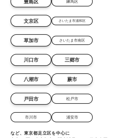
豊島区
練馬区
文京区
さいたま市浦和区
草加市
さいたま市南区
川口市
三郷市
八潮市
蕨市
戸田市
松戸市
市川市
浦安市
など、東京都足立区を中心に