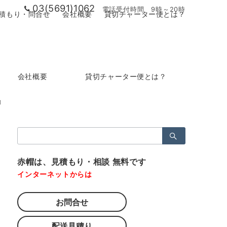
03(5691)1062
電話受付時間 9時～20時
積もり・問合せ
会社概要
貸切チャーター便とは？
会社概要
貸切チャーター便とは？
動
検
索：
赤帽は、見積もり・相談 無料です
インターネットからは
お問合せ
配送見積り