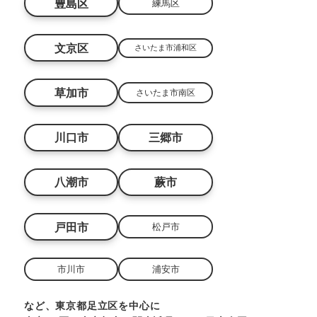
豊島区
練馬区
文京区
さいたま市浦和区
草加市
さいたま市南区
川口市
三郷市
八潮市
蕨市
戸田市
松戸市
市川市
浦安市
など、東京都足立区を中心に