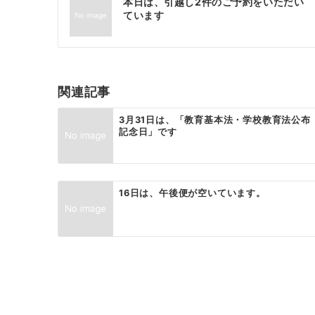
本日は、引越し2件のご予約をいただい
稿
ています
ナ
ビ
ゲ
関連記事
ー
3月31日は、「教育基本法・学校教育法公布
記念日」です
シ
ョ
ン
16日は、午後便が空いています。