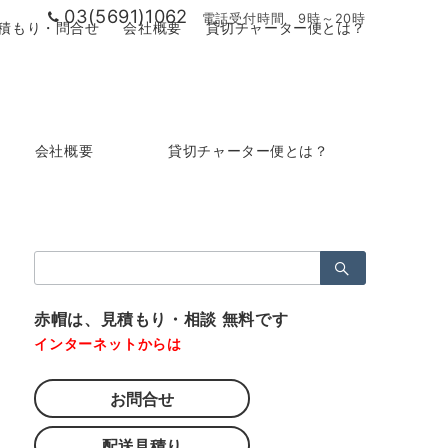
03(5691)1062
電話受付時間 9時～20時
積もり・問合せ
会社概要
貸切チャーター便とは？
会社概要
貸切チャーター便とは？
検
索：
赤帽は、見積もり・相談 無料です
インターネットからは
お問合せ
配送見積り