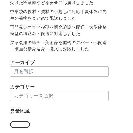
受けた冷蔵庫などを安全にお届けしました
中学校の教材・資材の引越しに対応｜夏休みに先
生の荷物をまとめて配送しました
再開発ジオラマ模型を研究施設へ配送｜大型建築
模型の積込み・配送に対応しました
展示会用の絵画・美術品を船橋のデパートへ配送
｜慎重な積み込み・搬入に対応しました
アーカイブ
ア
ー
カ
カテゴリー
イ
カ
ブ
テ
ゴ
営業地域
リ
ー