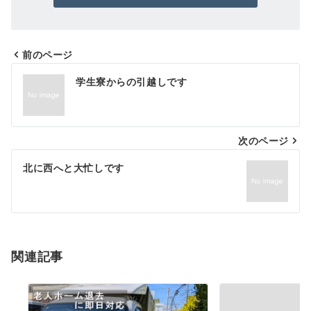
前のページ
投
学生寮からの引越しです
稿
ナ
次のページ
ビ
ゲ
北に西へと大忙しです
ー
シ
ョ
関連記事
ン