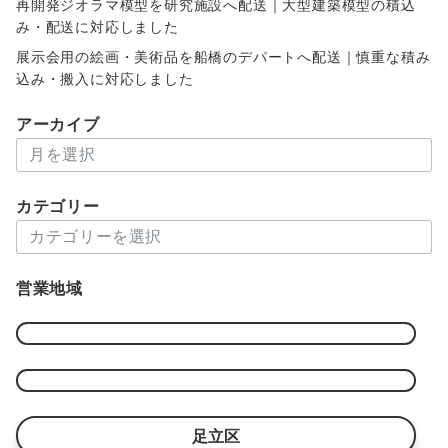
再開発ジオラマ模型を研究施設へ配送｜大型建築模型の積込
み・配送に対応しました
展示会用の絵画・美術品を船橋のデパートへ配送｜慎重な積み
込み・搬入に対応しました
アーカイブ
ア
ー
カ
カテゴリー
イ
カ
ブ
テ
ゴ
営業地域
リ
ー
足立区