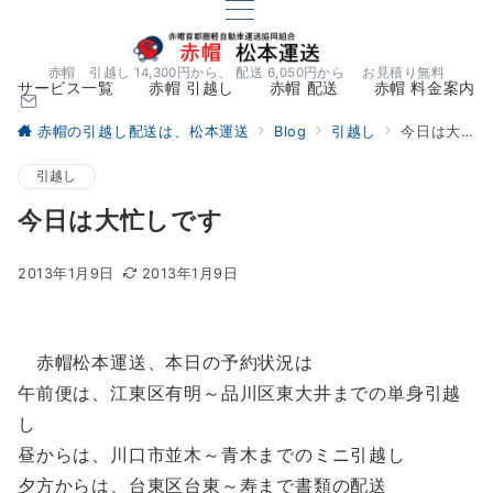
赤帽 引越し 14,300円から、 配送 6,050円から お見積り無料
サービス一覧
赤帽 引越し
赤帽 配送
赤帽 料金案内
赤帽の引越し配送は、松本運送
Blog
引越し
今日は大忙しです
引越し
今日は大忙しです
2013年1月9日
2013年1月9日
赤帽松本運送、本日の予約状況は
午前便は、江東区有明～品川区東大井までの単身引越
し
昼からは、川口市並木～青木までのミニ引越し
夕方からは、台東区台東～寿まで書類の配送