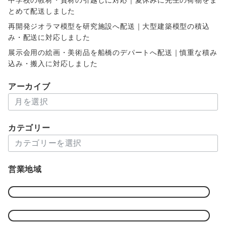
とめて配送しました
再開発ジオラマ模型を研究施設へ配送｜大型建築模型の積込
み・配送に対応しました
展示会用の絵画・美術品を船橋のデパートへ配送｜慎重な積み
込み・搬入に対応しました
アーカイブ
ア
ー
カ
カテゴリー
イ
カ
ブ
テ
ゴ
営業地域
リ
ー