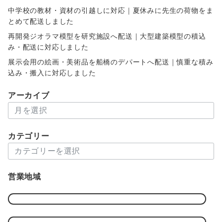
中学校の教材・資材の引越しに対応｜夏休みに先生の荷物をま
とめて配送しました
再開発ジオラマ模型を研究施設へ配送｜大型建築模型の積込
み・配送に対応しました
展示会用の絵画・美術品を船橋のデパートへ配送｜慎重な積み
込み・搬入に対応しました
アーカイブ
ア
ー
カ
カテゴリー
イ
カ
ブ
テ
ゴ
営業地域
リ
ー