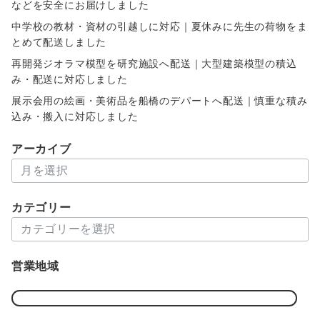
などを安全にお届けしました
中学校の教材・資材の引越しに対応｜夏休みに先生の荷物をま
とめて配送しました
再開発ジオラマ模型を研究施設へ配送｜大型建築模型の積込
み・配送に対応しました
展示会用の絵画・美術品を船橋のデパートへ配送｜慎重な積み
込み・搬入に対応しました
アーカイブ
ア
ー
カ
カテゴリー
イ
カ
ブ
テ
ゴ
営業地域
リ
ー