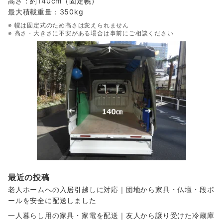
高さ：約140cm（固定幌）
最大積載重量：350kg
※ 幌は固定式のため高さは変えられません
※ 高さ・大きさに不安がある場合は事前にご相談ください
最近の投稿
老人ホームへの入居引越しに対応｜団地から家具・仏壇・段ボ
ールを安全に配送しました
一人暮らし用の家具・家電を配送｜友人から譲り受けた冷蔵庫