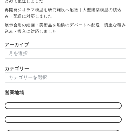
とめて配送しました
再開発ジオラマ模型を研究施設へ配送｜大型建築模型の積込
み・配送に対応しました
展示会用の絵画・美術品を船橋のデパートへ配送｜慎重な積み
込み・搬入に対応しました
アーカイブ
ア
ー
カ
カテゴリー
イ
カ
ブ
テ
ゴ
営業地域
リ
ー