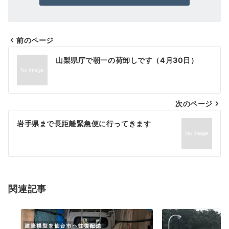
前のページ
投
山梨県庁で朝一の荷卸しです（4月30日）
稿
ナ
次のページ
ビ
ゲ
岩手県まで長距離緊急便に行ってきます
ー
シ
ョ
関連記事
ン