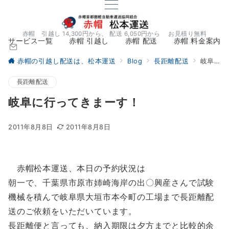
赤帽 引越し 14,300円から、 配送 6,050円から お見積り無料
サービス一覧
赤帽 引越し
赤帽 配送
赤帽 料金案内
赤帽の引越し配送は、松本運送
Blog
長距離配送
岐阜に行ってきまーす！
長距離配送
岐阜に行ってきまーす！
2011年8月8日
2011年8月8日
赤帽松本運送、本日の予約状況は
朝一で、千葉県市原市姉崎海岸の出〇興産さんで試験
機械を積んで岐阜県大垣市本今町の工場まで長距離配
送のご依頼をいただいています。
長距離便と言っても、納入期限は夕方までと比較的余