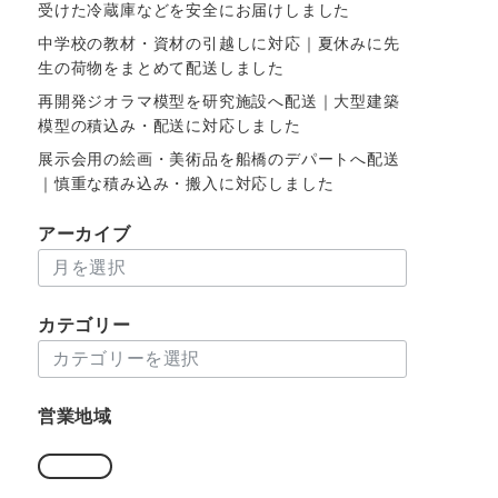
受けた冷蔵庫などを安全にお届けしました
中学校の教材・資材の引越しに対応｜夏休みに先
生の荷物をまとめて配送しました
再開発ジオラマ模型を研究施設へ配送｜大型建築
模型の積込み・配送に対応しました
展示会用の絵画・美術品を船橋のデパートへ配送
｜慎重な積み込み・搬入に対応しました
アーカイブ
ア
ー
カ
カテゴリー
イ
カ
ブ
テ
ゴ
営業地域
リ
ー