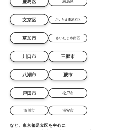
豊島区
練馬区
文京区
さいたま市浦和区
草加市
さいたま市南区
川口市
三郷市
八潮市
蕨市
戸田市
松戸市
市川市
浦安市
など、東京都足立区を中心に