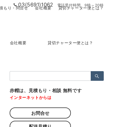
03(5691)1062
電話受付時間 9時～20時
積もり・問合せ
会社概要
貸切チャーター便とは？
会社概要
貸切チャーター便とは？
検
索：
赤帽は、見積もり・相談 無料です
インターネットからは
お問合せ
配送見積り