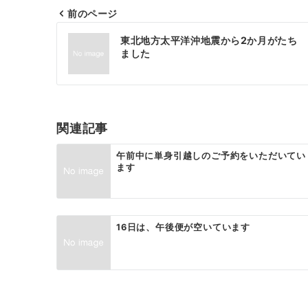
前のページ
投
東北地方太平洋沖地震から2か月がたち
稿
ました
ナ
ビ
ゲ
関連記事
ー
午前中に単身引越しのご予約をいただいてい
ます
シ
ョ
ン
16日は、午後便が空いています