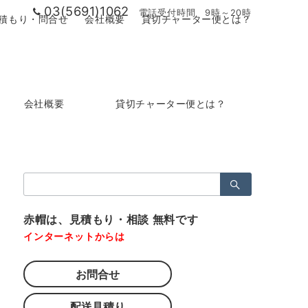
03(5691)1062
電話受付時間 9時～20時
積もり・問合せ
会社概要
貸切チャーター便とは？
会社概要
貸切チャーター便とは？
検
索：
赤帽は、見積もり・相談 無料です
インターネットからは
お問合せ
配送見積り