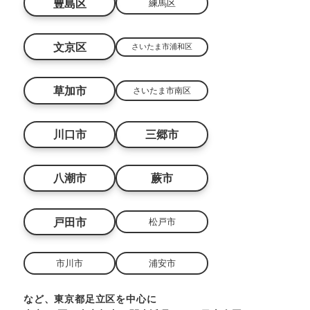
豊島区
練馬区
文京区
さいたま市浦和区
草加市
さいたま市南区
川口市
三郷市
八潮市
蕨市
戸田市
松戸市
市川市
浦安市
など、東京都足立区を中心に