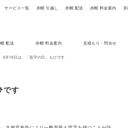
サービス一覧
赤帽 引越し
赤帽 配送
赤帽 料金案内
見
帽 配送
赤帽 料金案内
見積もり・問合せ
9月19日は、「苗字の日」もひです
ひです
め、太政官布告により一般市民も苗字を持つことが許