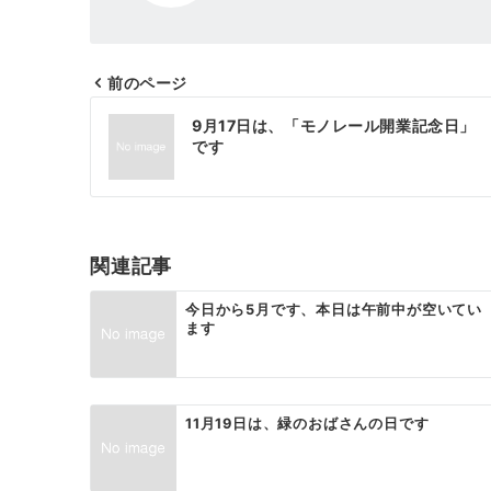
前のページ
投
9月17日は、「モノレール開業記念日」
稿
です
ナ
ビ
ゲ
関連記事
ー
今日から5月です、本日は午前中が空いてい
ます
シ
ョ
ン
11月19日は、緑のおばさんの日です