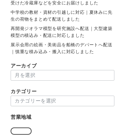
受けた冷蔵庫などを安全にお届けしました
中学校の教材・資材の引越しに対応｜夏休みに先
生の荷物をまとめて配送しました
再開発ジオラマ模型を研究施設へ配送｜大型建築
模型の積込み・配送に対応しました
展示会用の絵画・美術品を船橋のデパートへ配送
｜慎重な積み込み・搬入に対応しました
アーカイブ
ア
ー
カ
カテゴリー
イ
カ
ブ
テ
ゴ
営業地域
リ
ー