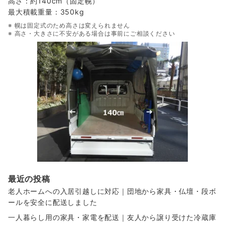
高さ：約140cm（固定幌）
最大積載重量：350kg
※ 幌は固定式のため高さは変えられません
※ 高さ・大きさに不安がある場合は事前にご相談ください
最近の投稿
老人ホームへの入居引越しに対応｜団地から家具・仏壇・段ボ
ールを安全に配送しました
一人暮らし用の家具・家電を配送｜友人から譲り受けた冷蔵庫