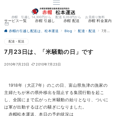
赤帽 引越し 14,300円から、 配送 6,050円から お見積り無料
サービス一覧
赤帽 引越し
赤帽 配送
赤帽 料金案内
赤帽の引越し配送は、松本運送
Blog
配達・配送
7月23日は、「米騒動の日」です
配達・配送
7月23日は、「米騒動の日」です
2010年7月23日
2010年7月23日
1918年（大正7年）のこの日、富山県魚津の漁家の
主婦たちが米の県外移出を阻止する集団行動を起こ
し、全国にまで広がった米騒動の始りとなり、ついに
は軍が出動するほどの騒ぎになりました。
赤帽松本運送、本日の予約状況は