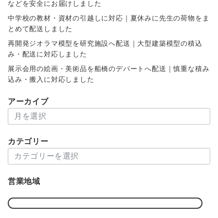
などを安全にお届けしました
中学校の教材・資材の引越しに対応｜夏休みに先生の荷物をま
とめて配送しました
再開発ジオラマ模型を研究施設へ配送｜大型建築模型の積込
み・配送に対応しました
展示会用の絵画・美術品を船橋のデパートへ配送｜慎重な積み
込み・搬入に対応しました
アーカイブ
ア
ー
カ
カテゴリー
イ
カ
ブ
テ
ゴ
営業地域
リ
ー