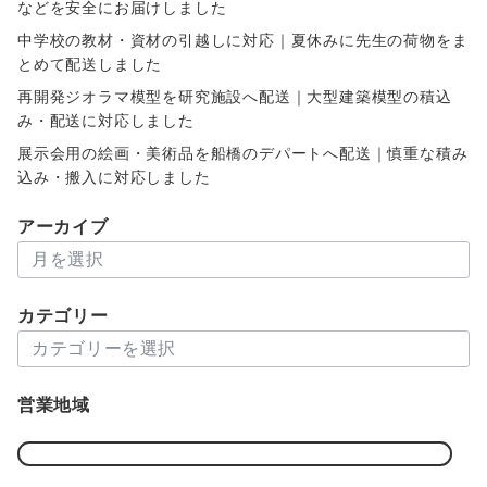
などを安全にお届けしました
中学校の教材・資材の引越しに対応｜夏休みに先生の荷物をま
とめて配送しました
再開発ジオラマ模型を研究施設へ配送｜大型建築模型の積込
み・配送に対応しました
展示会用の絵画・美術品を船橋のデパートへ配送｜慎重な積み
込み・搬入に対応しました
アーカイブ
ア
ー
カ
カテゴリー
イ
カ
ブ
テ
ゴ
営業地域
リ
ー