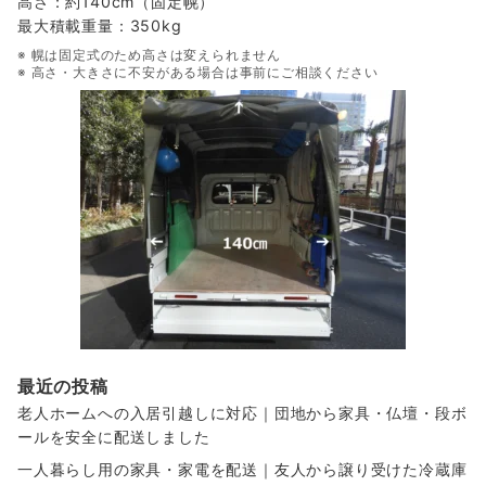
高さ：約140cm（固定幌）
最大積載重量：350kg
※ 幌は固定式のため高さは変えられません
※ 高さ・大きさに不安がある場合は事前にご相談ください
最近の投稿
老人ホームへの入居引越しに対応｜団地から家具・仏壇・段ボ
ールを安全に配送しました
一人暮らし用の家具・家電を配送｜友人から譲り受けた冷蔵庫