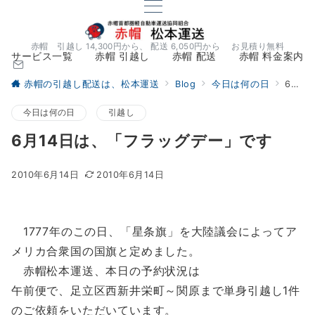
赤帽 引越し 14,300円から、 配送 6,050円から お見積り無料
サービス一覧
赤帽 引越し
赤帽 配送
赤帽 料金案内
赤帽の引越し配送は、松本運送
Blog
今日は何の日
6月14日は、「フラッグデー」です
今日は何の日
引越し
6月14日は、「フラッグデー」です
2010年6月14日
2010年6月14日
1777年のこの日、「星条旗」を大陸議会によってア
メリカ合衆国の国旗と定めました。
赤帽松本運送、本日の予約状況は
午前便で、足立区西新井栄町～関原まで単身引越し1件
のご依頼をいただいています。