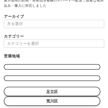
展示会用の絵画・美術品を船橋のデパートへ配送｜慎重な積み
込み・搬入に対応しました
アーカイブ
ア
ー
カ
カテゴリー
イ
カ
ブ
テ
ゴ
営業地域
リ
ー
足立区
荒川区