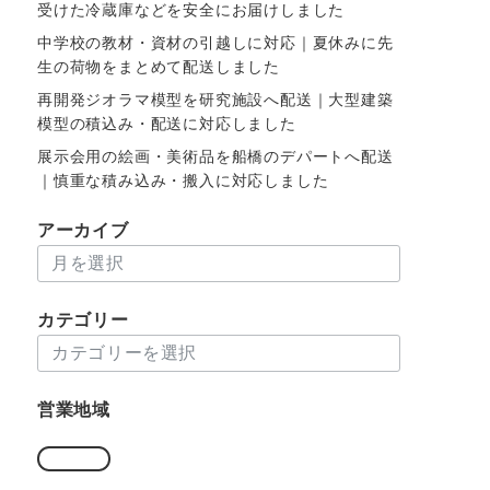
受けた冷蔵庫などを安全にお届けしました
中学校の教材・資材の引越しに対応｜夏休みに先
生の荷物をまとめて配送しました
再開発ジオラマ模型を研究施設へ配送｜大型建築
模型の積込み・配送に対応しました
展示会用の絵画・美術品を船橋のデパートへ配送
｜慎重な積み込み・搬入に対応しました
アーカイブ
ア
ー
カ
カテゴリー
イ
カ
ブ
テ
ゴ
営業地域
リ
ー