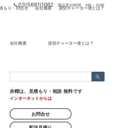
03(5691)1062
電話受付時間 9時～20時
積もり・問合せ
会社概要
貸切チャーター便とは？
会社概要
貸切チャーター便とは？
検
索：
赤帽は、見積もり・相談 無料です
インターネットからは
お問合せ
配送見積り