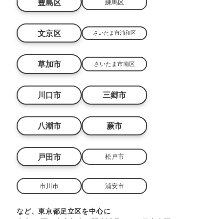
豊島区
練馬区
文京区
さいたま市浦和区
草加市
さいたま市南区
川口市
三郷市
八潮市
蕨市
戸田市
松戸市
市川市
浦安市
など、東京都足立区を中心に