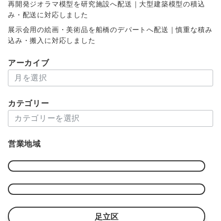
再開発ジオラマ模型を研究施設へ配送｜大型建築模型の積込
み・配送に対応しました
展示会用の絵画・美術品を船橋のデパートへ配送｜慎重な積み
込み・搬入に対応しました
アーカイブ
ア
ー
カ
カテゴリー
イ
カ
ブ
テ
ゴ
営業地域
リ
ー
足立区