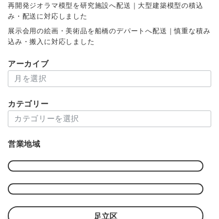
再開発ジオラマ模型を研究施設へ配送｜大型建築模型の積込
み・配送に対応しました
展示会用の絵画・美術品を船橋のデパートへ配送｜慎重な積み
込み・搬入に対応しました
アーカイブ
ア
ー
カ
カテゴリー
イ
カ
ブ
テ
ゴ
営業地域
リ
ー
足立区