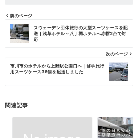
前のページ
投
スウェーデン団体旅行の大型スーツケースを配
稿
送｜浅草ホテル～八丁堀ホテルへ赤帽2台で対
応
ナ
次のページ
ビ
ゲ
市川市のホテルから上野駅公園口へ｜修学旅行
用スーツケース36個を配送しました
ー
シ
ョ
関連記事
ン