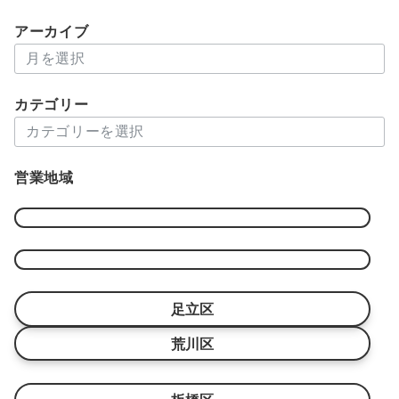
アーカイブ
ア
ー
カ
カテゴリー
イ
カ
ブ
テ
ゴ
営業地域
リ
ー
足立区
荒川区