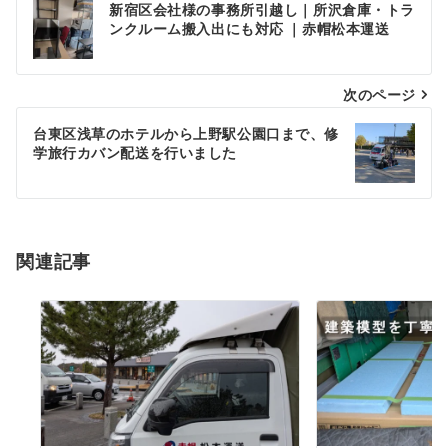
新宿区会社様の事務所引越し｜所沢倉庫・トラ
稿
ンクルーム搬入出にも対応 ｜赤帽松本運送
ナ
次のページ
ビ
ゲ
台東区浅草のホテルから上野駅公園口まで、修
学旅行カバン配送を行いました
ー
シ
ョ
関連記事
ン