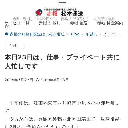
赤帽 引越し 14,300円から、 配送 6,050円から お見積り無料
サービス一覧
赤帽 引越し
赤帽 配送
赤帽 料金案内
赤帽の引越し配送は、松本運送
Blog
引越し
本日23日は、仕事・プライベート共に大忙しです
引越し
本日23日は、仕事・プライベート共に
大忙しです
2009年5月23日
2009年5月23日
午前便は、江東区東雲～川崎市中原区小杉陣屋町ま
で
夕方からは、豊島区巣鴨～北区田端まで 単身引越
し2件のご予約をいただいています