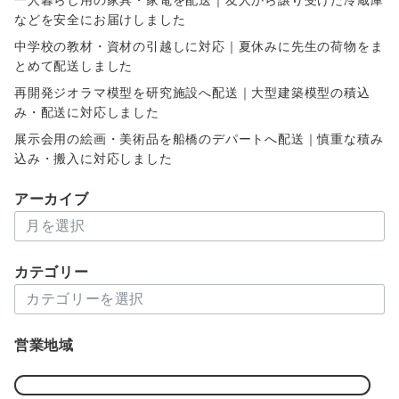
などを安全にお届けしました
中学校の教材・資材の引越しに対応｜夏休みに先生の荷物をま
とめて配送しました
再開発ジオラマ模型を研究施設へ配送｜大型建築模型の積込
み・配送に対応しました
展示会用の絵画・美術品を船橋のデパートへ配送｜慎重な積み
込み・搬入に対応しました
アーカイブ
ア
ー
カ
カテゴリー
イ
カ
ブ
テ
ゴ
営業地域
リ
ー