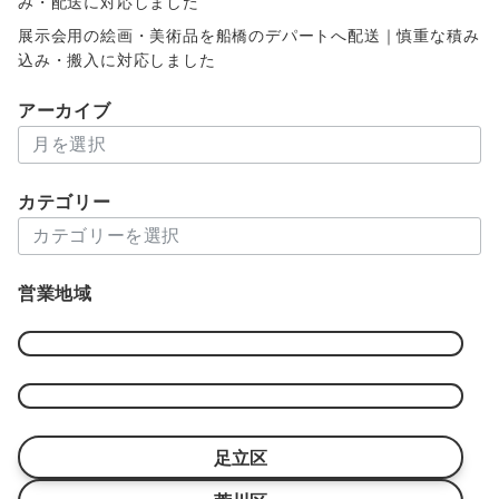
み・配送に対応しました
展示会用の絵画・美術品を船橋のデパートへ配送｜慎重な積み
込み・搬入に対応しました
アーカイブ
ア
ー
カ
カテゴリー
イ
カ
ブ
テ
ゴ
営業地域
リ
ー
足立区