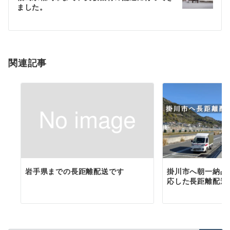
ました。
ー
シ
ョ
関連記事
ン
岩手県までの長距離配送です
掛川市へ朝一納品
応した長距離配送