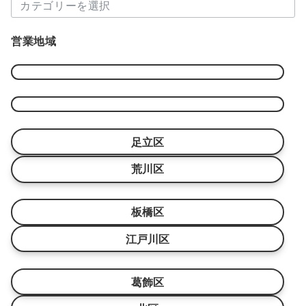
カ
ブ
テ
ゴ
営業地域
リ
ー
足立区
荒川区
板橋区
江戸川区
葛飾区