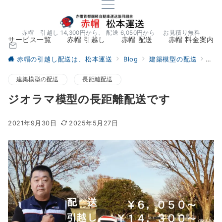
赤帽 引越し 14,300円から、 配送 6,050円から お見積り無料
サービス一覧
赤帽 引越し
赤帽 配送
赤帽 料金案内
赤帽の引越し配送は、松本運送
Blog
建築模型の配送
ジオ
建築模型の配送
長距離配送
ジオラマ模型の長距離配送です
2021年9月30日
2025年5月27日