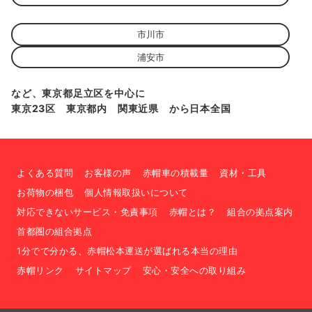
市川市
浦安市
など、東京都足立区を中心に
東京23区 東京都内 関東近県 から日本全国
よくある質問
お客様の声
赤帽車の積載量
資材・工具
お荷物の梱包
個人情報取扱いについて
対応できないサービス・免責事項
赤帽とは？
組合の拠点案内
首都圏の組合拠点
1分でで分かる、赤帽松本運送が選ばれる本当の理由
赤帽リンク
サイトマップ
安心・安全への取り組み