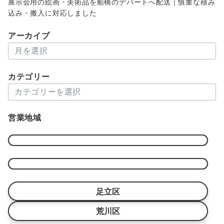
展示会用の絵画・美術品を船橋のデパートへ配送｜慎重な積み
込み・搬入に対応しました
アーカイブ
ア
ー
カ
カテゴリー
イ
カ
ブ
テ
ゴ
営業地域
リ
ー
足立区
荒川区