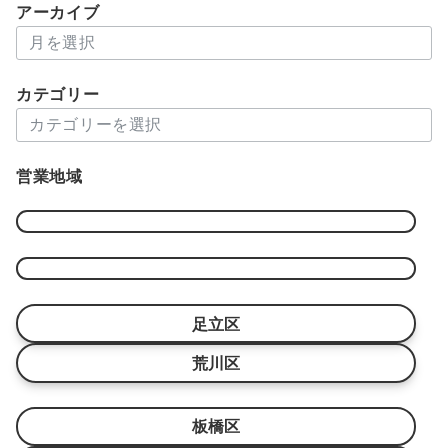
アーカイブ
ア
ー
カ
カテゴリー
イ
カ
ブ
テ
ゴ
営業地域
リ
ー
足立区
荒川区
板橋区