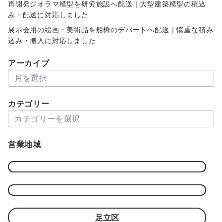
再開発ジオラマ模型を研究施設へ配送｜大型建築模型の積込
み・配送に対応しました
展示会用の絵画・美術品を船橋のデパートへ配送｜慎重な積み
込み・搬入に対応しました
アーカイブ
ア
ー
カ
カテゴリー
イ
カ
ブ
テ
ゴ
営業地域
リ
ー
足立区