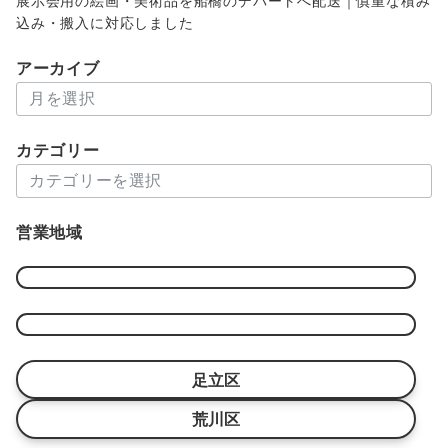
展示会用の絵画・美術品を船橋のデパートへ配送｜慎重な積み
込み・搬入に対応しました
アーカイブ
ア
ー
カ
カテゴリー
イ
カ
ブ
テ
ゴ
営業地域
リ
ー
足立区
荒川区