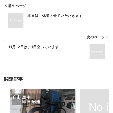
前のページ
投
本日は、休業させていただきます
稿
ナ
次のページ
ビ
ゲ
11月12日は、1日空いています
ー
シ
ョ
関連記事
ン