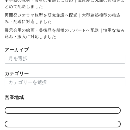
とめて配送しました
再開発ジオラマ模型を研究施設へ配送｜大型建築模型の積込
み・配送に対応しました
展示会用の絵画・美術品を船橋のデパートへ配送｜慎重な積み
込み・搬入に対応しました
アーカイブ
ア
ー
カ
カテゴリー
イ
カ
ブ
テ
ゴ
営業地域
リ
ー