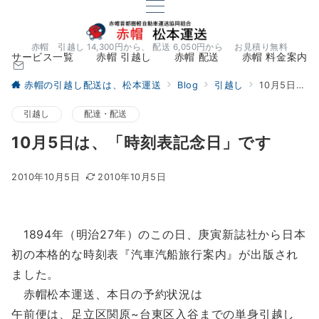
赤帽 引越し 14,300円から、 配送 6,050円から お見積り無料
サービス一覧
赤帽 引越し
赤帽 配送
赤帽 料金案内
赤帽の引越し配送は、松本運送
Blog
引越し
10月5日は、「時刻表記念日」です
引越し
配達・配送
10月5日は、「時刻表記念日」です
2010年10月5日
2010年10月5日
1894年（明治27年）のこの日、庚寅新誌社から日本
初の本格的な時刻表『汽車汽船旅行案内』が出版され
ました。
赤帽松本運送、本日の予約状況は
午前便は、足立区関原~台東区入谷までの単身引越し