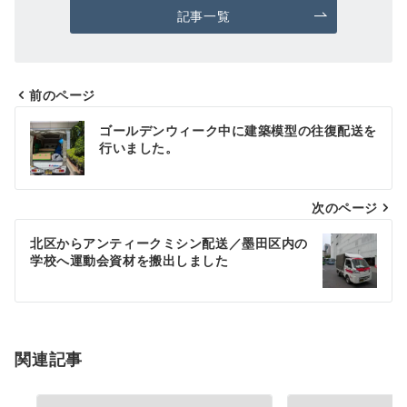
記事一覧
前のページ
投
ゴールデンウィーク中に建築模型の往復配送を
稿
行いました。
ナ
次のページ
ビ
ゲ
北区からアンティークミシン配送／墨田区内の
学校へ運動会資材を搬出しました
ー
シ
ョ
関連記事
ン