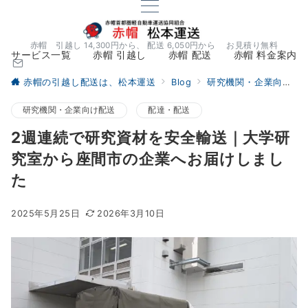
赤帽 引越し 14,300円から、 配送 6,050円から お見積り無料
サービス一覧
赤帽 引越し
赤帽 配送
赤帽 料金案内
赤帽の引越し配送は、松本運送
Blog
研究機関・企業向け配送
研究機関・企業向け配送
配達・配送
2週連続で研究資材を安全輸送｜大学研
究室から座間市の企業へお届けしまし
た
2025年5月25日
2026年3月10日