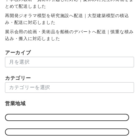
とめて配送しました
再開発ジオラマ模型を研究施設へ配送｜大型建築模型の積込
み・配送に対応しました
展示会用の絵画・美術品を船橋のデパートへ配送｜慎重な積み
込み・搬入に対応しました
アーカイブ
ア
ー
カ
カテゴリー
イ
カ
ブ
テ
ゴ
営業地域
リ
ー